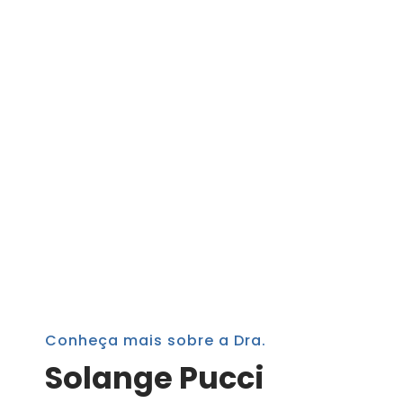
R.P.G
O tratamento de R.P.G. é feito através de posturas
combinadas a respiração coordenada para
alinhamento das estruturas e aumento das
flexibilidades do corpo e melhor mobilidade das
articulações do corpo
Conheça mais sobre a Dra.
Solange Pucci